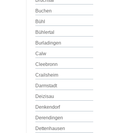
Bruchsal
Buchen
Bühl
Bühlertal
Burladingen
Calw
Cleebronn
Crailsheim
Darmstadt
Deizisau
Denkendorf
Derendingen
Dettenhausen