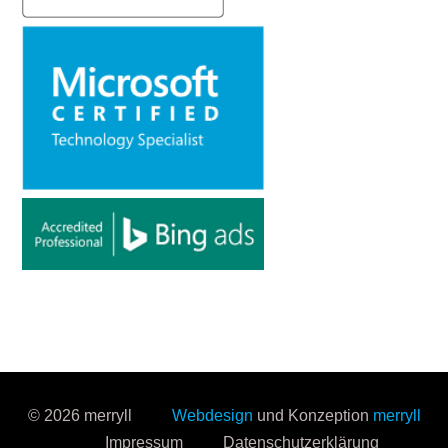
© 2026 merryll
Webdesign
und Konzeption
merryll
Impressum
Datenschutzerklärung