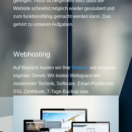
gelingen, muss sichergestellt sein, dass die
Website schnellst möglich wieder gesäubert und
zum funktionsfähig gemacht werden kann. Das
gehört zu unseren Aufgaben.
Webhosting
Auf Wunsch hosten wir Ihre
Website
auf unserem
eigenen Server. Wir bieten Webspace mit
modernster Technik, Software, Email-Postfächer,
SSL-Zertifikate, 7-Tage-Backup usw.