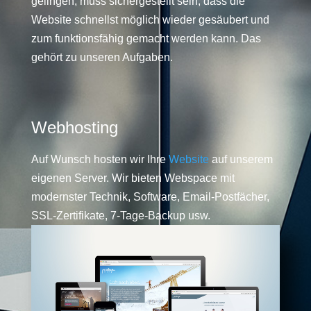
gelingen, muss sichergestellt sein, dass die
Website schnellst möglich wieder gesäubert und
zum funktionsfähig gemacht werden kann. Das
gehört zu unseren Aufgaben.
Webhosting
Auf Wunsch hosten wir Ihre
Website
auf unserem
eigenen Server. Wir bieten Webspace mit
modernster Technik, Software, Email-Postfächer,
SSL-Zertifikate, 7-Tage-Backup usw.