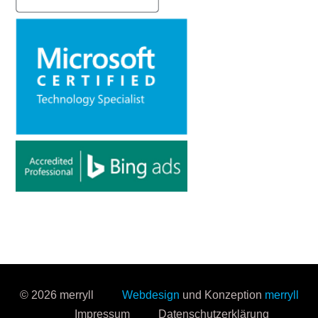
© 2026 merryll
Webdesign
und Konzeption
merryll
Impressum
Datenschutzerklärung