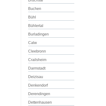
Bruchsal
Buchen
Bühl
Bühlertal
Burladingen
Calw
Cleebronn
Crailsheim
Darmstadt
Deizisau
Denkendorf
Derendingen
Dettenhausen