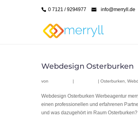
0 7121 / 9294977
info@merryll.de
Webdesign Osterburken
von
|
|
Osterburken
,
Webd
Webdesign Osterburken Werbeagentur merry
einen professionellen und erfahrenen Part
und was dazugehört im Raum Osterburken? Wi