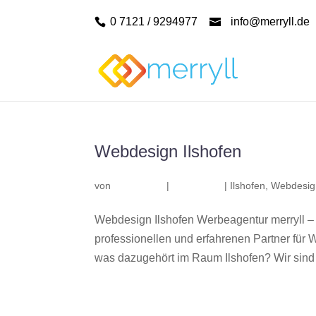
0 7121 / 9294977
info@merryll.de
Webdesign Ilshofen
von
|
|
Ilshofen
,
Webdesign
Webdesign Ilshofen Werbeagentur merryll –
professionellen und erfahrenen Partner fü
was dazugehört im Raum Ilshofen? Wir sind e