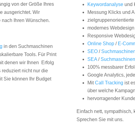
hängig von der Größe Ihres
Keywordanalyse
und 
 ausgerichtet. Wir
Messung Klicks und A
zielgruppenorientiert
e nach Ihren Wünschen.
modernes Webdesign
Responsive Webdesi
Online Shop
/
E-Comm
ng
in den Suchmaschinen
SEO
/
Suchmaschinen
kalierbare Tools. Für Print
SEA
/
Suchmaschine
it denen wir Ihnen Erfolg
100% messbarer Erfol
duziert nicht nur die
Google Analytics, jed
it Sie können Ihr Budget
Mit
Call Tracking
ist e
über welche Kampagne
hervorragender Kunde
Einfach nett, sympathisch,
Sprechen Sie mit uns.