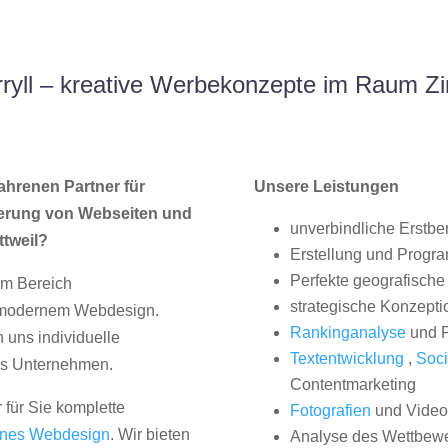
ryll – kreative Werbekonzepte im Raum Zi
ahrenen Partner für
Unsere Leistungen
erung von Webseiten und
unverbindliche Erstbe
tweil?
Erstellung und Progr
Perfekte geografische 
im Bereich
strategische Konzepti
, modernem Webdesign.
Rankinganalyse
und P
uns individuelle
Textentwicklung
,
Soci
hes Unternehmen.
Contentmarketing
 für Sie komplette
Fotografien
und Videos
nes Webdesign
. Wir bieten
Analyse des Wettbew