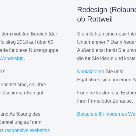
Redesign (Relaunc
ob Rottweil
us dem mobilen Bereich (der
Sie möchten eine neue Inte
ic stieg 2018 auf über 60
Unternehmen? Dann freuen 
rade für diese Nutzergruppe
Außendienst berät Sie unve
 Webdesign
.
die für Sie ideale und kost
gn?
Kontaktieren
Sie uns!
Egal ob es sich um einen S
erichtet sind, soll Ihre
Bildschirmgrößen gut
Für eine kostenlose Erstbe
Ihrer Firma oder Zuhause.
 und Auflösung des
Beispiele für modernes We
Darstellung auf dem
ass
responsive Websites