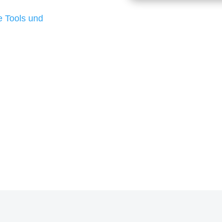
d besten Ergebnisse
 Tools und
, um unsere Kunden in
rojekt?