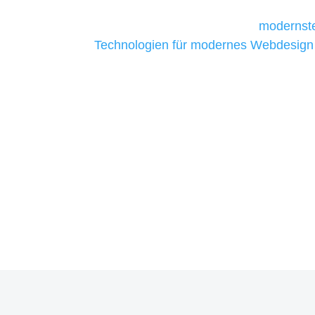
Unternehmen die kostengünstigsten un
liefern. Daher verwenden wir
modernste
Technologien für modernes Webdesign
allen Webprojekten zufriedenzustellen.
Sie haben Fragen zu Ihrem P
07121 / 9294977
info@merryll.de