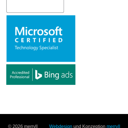
© 2026 merryll
Webdesign
und Konzeption
merryll