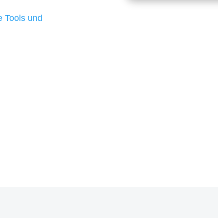
d besten Ergebnisse
 Tools und
, um unsere Kunden in
rojekt?