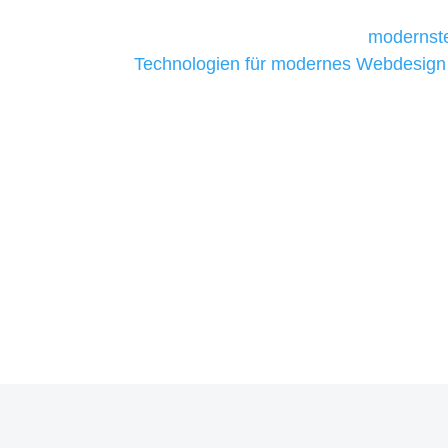
Unternehmen die kostengünstigsten un
liefern. Daher verwenden wir
modernste
Technologien für modernes Webdesign
allen Webprojekten zufriedenzustellen.
Sie haben Fragen zu Ihrem P
07121 / 9294977
info@merryll.de