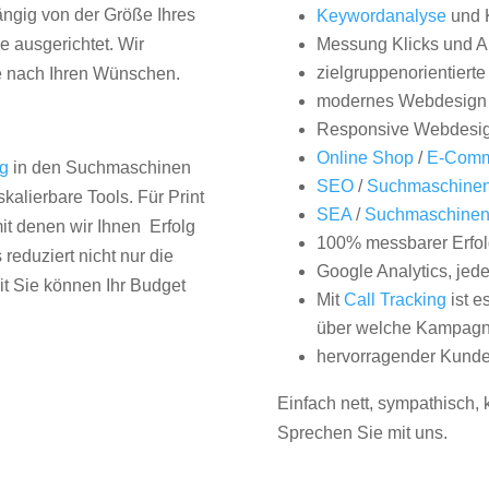
hängig von der Größe Ihres
Keywordanalyse
und 
 ausgerichtet. Wir
Messung Klicks und A
zielgruppenorientiert
e nach Ihren Wünschen.
modernes Webdesign
Responsive Webdesi
Online Shop
/
E-Comm
ng
in den Suchmaschinen
SEO
/
Suchmaschinen
kalierbare Tools. Für Print
SEA
/
Suchmaschine
it denen wir Ihnen Erfolg
100% messbarer Erfol
duziert nicht nur die
Google Analytics, jed
it Sie können Ihr Budget
Mit
Call Tracking
ist e
über welche Kampagne
hervorragender Kunde
Einfach nett, sympathisch,
Sprechen Sie mit uns.