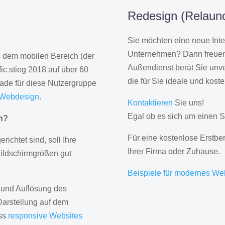
Redesign (Relaunc
Sie möchten eine neue Inte
Unternehmen? Dann freuen 
us dem mobilen Bereich (der
Außendienst berät Sie unve
ic stieg 2018 auf über 60
die für Sie ideale und kost
rade für diese Nutzergruppe
 Webdesign
.
Kontaktieren
Sie uns!
Egal ob es sich um einen S
gn?
Für eine kostenlose Erstbe
erichtet sind, soll Ihre
Ihrer Firma oder Zuhause.
Bildschirmgrößen gut
Beispiele für modernes We
 und Auflösung des
Darstellung auf dem
ass
responsive Websites