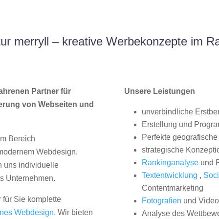
r merryll – kreative Werbekonzepte im R
ahrenen Partner für
Unsere Leistungen
erung von Webseiten und
unverbindliche Erstbe
Erstellung und Progr
Perfekte geografische 
im Bereich
strategische Konzepti
, modernem Webdesign.
Rankinganalyse
und P
uns individuelle
Textentwicklung
,
Soci
hes Unternehmen.
Contentmarketing
 für Sie komplette
Fotografien
und Videos
nes Webdesign
. Wir bieten
Analyse des Wettbew