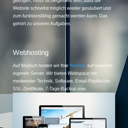
gelingen, muss sichergestellt sein, dass die
Website schnellst möglich wieder gesäubert und
zum funktionsfähig gemacht werden kann. Das
gehört zu unseren Aufgaben.
Webhosting
Auf Wunsch hosten wir Ihre
Website
auf unserem
eigenen Server. Wir bieten Webspace mit
modernster Technik, Software, Email-Postfächer,
SSL-Zertifikate, 7-Tage-Backup usw.