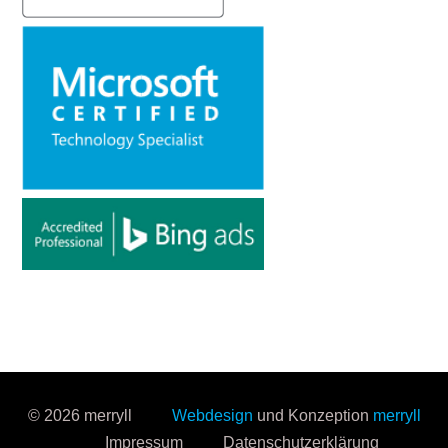
© 2026 merryll
Webdesign
und Konzeption
merryll
Impressum
Datenschutzerklärung