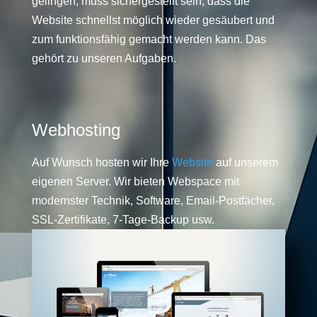
gelingen, muss sichergestellt sein, dass die
Website schnellst möglich wieder gesäubert und
zum funktionsfähig gemacht werden kann. Das
gehört zu unseren Aufgaben.
Webhosting
Auf Wunsch hosten wir Ihre
Website
auf unserem
eigenen Server. Wir bieten Webspace mit
modernster Technik, Software, Email-Postfächer,
SSL-Zertifikate, 7-Tage-Backup usw.