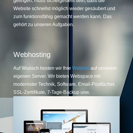
gelingen, muss sichergestellt sein, dass die
Website schnellst möglich wieder gesäubert und
zum funktionsfähig gemacht werden kann. Das
gehört zu unseren Aufgaben.
Webhosting
Auf Wunsch hosten wir Ihre
Website
auf unserem
eigenen Server. Wir bieten Webspace mit
modernster Technik, Software, Email-Postfächer,
SSL-Zertifikate, 7-Tage-Backup usw.