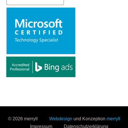
© 2026 merryll
Webdesign
und Konzeption
merryll
Impressum
Datenschutzerklärung