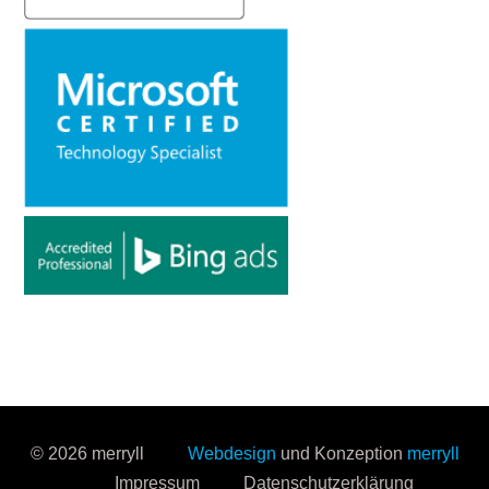
© 2026 merryll
Webdesign
und Konzeption
merryll
Impressum
Datenschutzerklärung