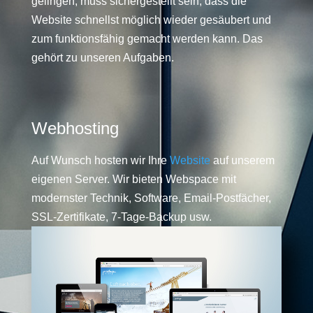
gelingen, muss sichergestellt sein, dass die
Website schnellst möglich wieder gesäubert und
zum funktionsfähig gemacht werden kann. Das
gehört zu unseren Aufgaben.
Webhosting
Auf Wunsch hosten wir Ihre
Website
auf unserem
eigenen Server. Wir bieten Webspace mit
modernster Technik, Software, Email-Postfächer,
SSL-Zertifikate, 7-Tage-Backup usw.