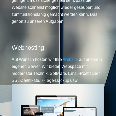
gelingen, muss sichergestellt sein, dass die
Website schnellst möglich wieder gesäubert und
zum funktionsfähig gemacht werden kann. Das
gehört zu unseren Aufgaben.
Webhosting
Auf Wunsch hosten wir Ihre
Website
auf unserem
eigenen Server. Wir bieten Webspace mit
modernster Technik, Software, Email-Postfächer,
SSL-Zertifikate, 7-Tage-Backup usw.