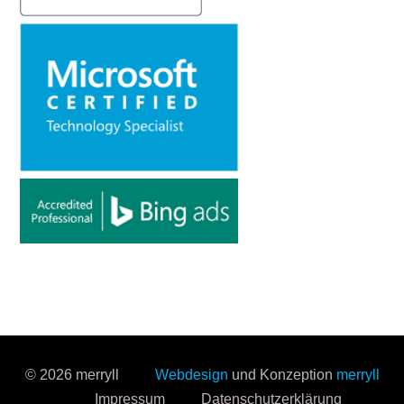
© 2026 merryll
Webdesign
und Konzeption
merryll
Impressum
Datenschutzerklärung