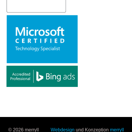
© 2026 merryll
Webdesign
und Konzeption
merryll