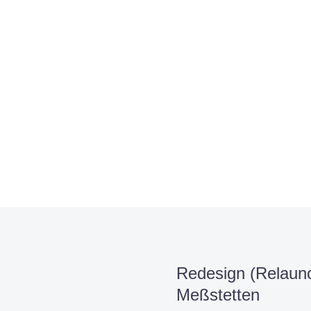
rojekt?
Redesign (Relaunc
Meßstetten