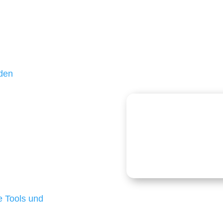
ßteil unserer Kunden
hr als 10 Jahren treu –
 und einen langfristigen
nden
ologien
logien ist für kleine
Kostenlose
onders anspruchsvoll,
e Budgets verfügen und
 die für ihr
d besten Ergebnisse
 Tools und
, um unsere Kunden in