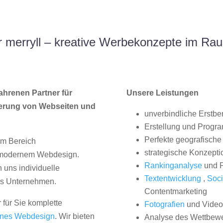
 merryll – kreative Werbekonzepte im Ra
ahrenen Partner für
Unsere Leistungen
erung von Webseiten und
unverbindliche Erstbe
Erstellung und Progr
Perfekte geografische 
im Bereich
strategische Konzepti
, modernem Webdesign.
Rankinganalyse
und P
uns individuelle
Textentwicklung
,
Soci
hes Unternehmen.
Contentmarketing
 für Sie komplette
Fotografien
und Videos
nes Webdesign
. Wir bieten
Analyse des Wettbew