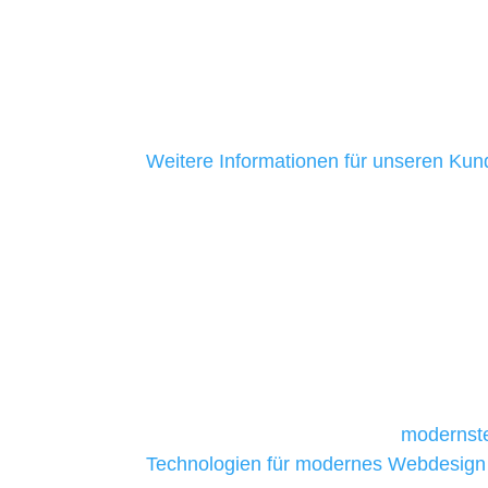
mittelständische Unternehmen. Ein Gro
aus Baden-Württemberg ist uns seit me
ein Zeichen dafür, dass wir ehrlich sind
Kundenservice bieten.
Weitere Informationen für unseren Ku
Unsere Werkzeuge und Techn
Die Auswahl relevanter Tools und Techno
und mittelständische Unternehmen bes
da sie in der Regel nur über begrenzt
daher Tools und Technologien benötigen,
Unternehmen die kostengünstigsten un
liefern. Daher verwenden wir
modernste
Technologien für modernes Webdesign