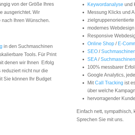
hängig von der Größe Ihres
Keywordanalyse
und 
 ausgerichtet. Wir
Messung Klicks und A
zielgruppenorientiert
e nach Ihren Wünschen.
modernes Webdesign
Responsive Webdesi
Online Shop
/
E-Comm
ng
in den Suchmaschinen
SEO
/
Suchmaschinen
kalierbare Tools. Für Print
SEA
/
Suchmaschine
it denen wir Ihnen Erfolg
100% messbarer Erfol
duziert nicht nur die
Google Analytics, jed
it Sie können Ihr Budget
Mit
Call Tracking
ist e
über welche Kampagne
hervorragender Kunde
Einfach nett, sympathisch,
Sprechen Sie mit uns.