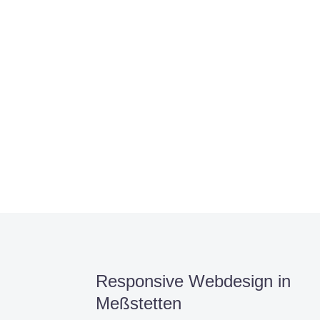
allen Webprojekten zufriedenzustellen.
Sie haben Fragen zu Ihrem P
07121 / 9294977
info@merryll.de
Responsive Webdesign in
Meßstetten