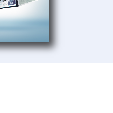
Aufbau und Wachstum
unden sind kleine und