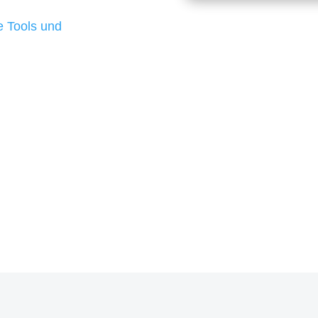
d besten Ergebnisse
 Tools und
, um unsere Kunden in
rojekt?