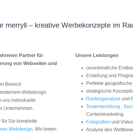
 merryll – kreative Werbekonzepte im R
ahrenen Partner für
Unsere Leistungen
erung von Webseiten und
unverbindliche Erstbe
Erstellung und Progr
Perfekte geografische 
im Bereich
strategische Konzepti
, modernem Webdesign.
Rankinganalyse
und P
uns individuelle
Textentwicklung
,
Soci
hes Unternehmen.
Contentmarketing
 für Sie komplette
Fotografien
und Videos
nes Webdesign
. Wir bieten
Analyse des Wettbew