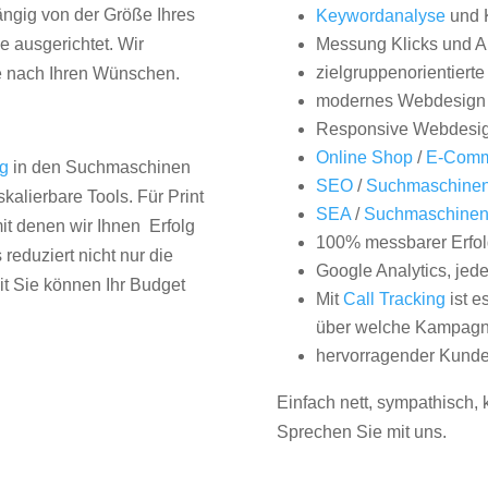
hängig von der Größe Ihres
Keywordanalyse
und 
 ausgerichtet. Wir
Messung Klicks und A
zielgruppenorientiert
e nach Ihren Wünschen.
modernes Webdesign
Responsive Webdesi
Online Shop
/
E-Comm
ng
in den Suchmaschinen
SEO
/
Suchmaschinen
kalierbare Tools. Für Print
SEA
/
Suchmaschine
it denen wir Ihnen Erfolg
100% messbarer Erfol
duziert nicht nur die
Google Analytics, jed
it Sie können Ihr Budget
Mit
Call Tracking
ist e
über welche Kampagne
hervorragender Kunde
Einfach nett, sympathisch,
Sprechen Sie mit uns.