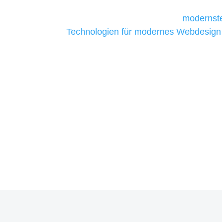
Unternehmen die kostengünstigsten un
liefern. Daher verwenden wir
modernste
Technologien für modernes Webdesign
allen Webprojekten zufriedenzustellen.
Sie haben Fragen zu Ihrem P
07121 / 9294977
info@merryll.de