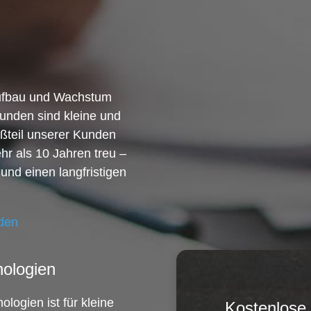
Aufbau und Wachstum
unden sind kleine und
ßteil unserer Kunden
hr als 10 Jahren treu –
 und einen langfristigen
nden
ologien
logien ist für kleine
Kostenlose