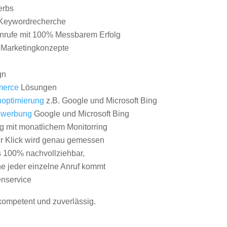
erbs
Keywordrecherche
nrufe mit 100% Messbarem Erfolg
e Marketingkonzepte
gn
erce
Lösungen
optimierung
z.B. Google und Microsoft Bing
nwerbung
Google und Microsoft Bing
g mit monatlichem Monitorring
er Klick wird genau gemessen
s 100% nachvollziehbar,
 jeder einzelne Anruf kommt
nservice
 kompetent und zuverlässig.