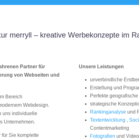
ur merryll – kreative Werbekonzepte im 
ahrenen Partner für
Unsere Leistungen
erung von Webseiten und
unverbindliche Erstbe
Erstellung und Progr
Perfekte geografische 
im Bereich
strategische Konzepti
, modernem Webdesign.
Rankinganalyse
und P
uns individuelle
Textentwicklung
,
Soci
hes Unternehmen.
Contentmarketing
 für Sie komplette
Fotografien
und Videos