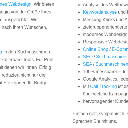
nes Webdesign
. Wir bieten
Analyse des Wettbew
hängig von der Größe Ihres
Keywordanalyse
und 
 ausgerichtet. Wir
Messung Klicks und A
zielgruppenorientiert
e nach Ihren Wünschen.
modernes Webdesign
Responsive Webdesi
Online Shop
/
E-Comm
ng
in den Suchmaschinen
SEO
/
Suchmaschinen
kalierbare Tools. Für Print
SEA
/
Suchmaschine
it denen wir Ihnen Erfolg
100% messbarer Erfol
duziert nicht nur die
Google Analytics, jed
it Sie können Ihr Budget
Mit
Call Tracking
ist e
über welche Kampagne
hervorragender Kunde
Einfach nett, sympathisch,
Sprechen Sie mit uns.