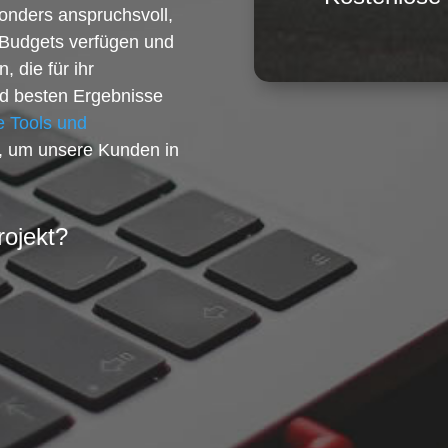
onders anspruchsvoll,
e Budgets verfügen und
 die für ihr
d besten Ergebnisse
 Tools und
, um unsere Kunden in
rojekt?