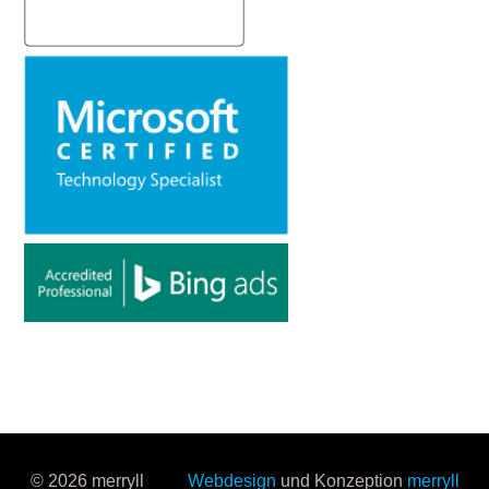
© 2026 merryll
Webdesign
und Konzeption
merryll