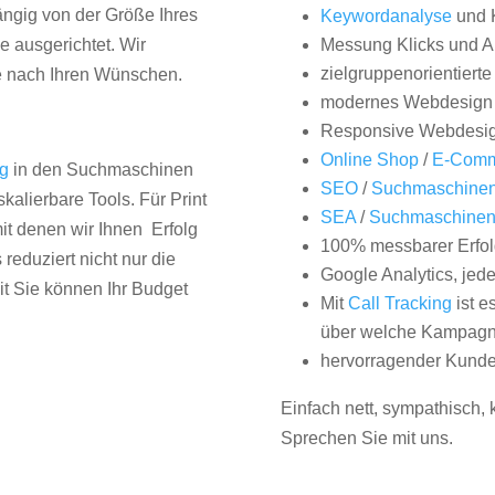
hängig von der Größe Ihres
Keywordanalyse
und 
 ausgerichtet. Wir
Messung Klicks und A
zielgruppenorientiert
e nach Ihren Wünschen.
modernes Webdesign
Responsive Webdesi
Online Shop
/
E-Comm
ng
in den Suchmaschinen
SEO
/
Suchmaschinen
kalierbare Tools. Für Print
SEA
/
Suchmaschine
it denen wir Ihnen Erfolg
100% messbarer Erfol
duziert nicht nur die
Google Analytics, jed
it Sie können Ihr Budget
Mit
Call Tracking
ist e
über welche Kampagne
hervorragender Kunde
Einfach nett, sympathisch,
Sprechen Sie mit uns.