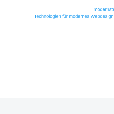
Unternehmen die kostengünstigsten un
liefern. Daher verwenden wir
modernste
Technologien für modernes Webdesign
allen Webprojekten zufriedenzustellen.
Sie haben Fragen zu Ihrem P
07121 / 9294977
info@merryll.de