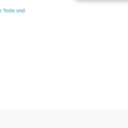
d besten Ergebnisse
 Tools und
, um unsere Kunden in
rojekt?