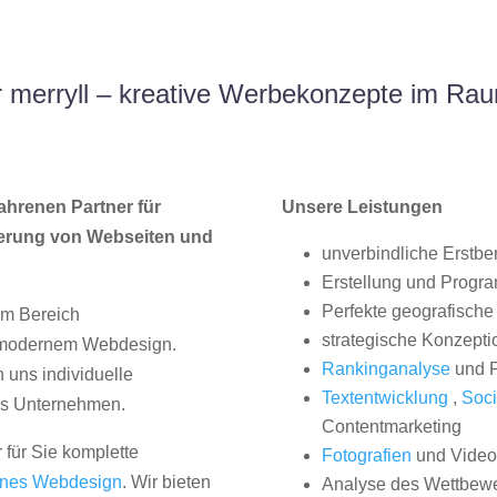
 merryll – kreative Werbekonzepte im Rau
ahrenen Partner für
Unsere Leistungen
erung von Webseiten und
unverbindliche Erstbe
Erstellung und Progr
Perfekte geografische 
im Bereich
strategische Konzepti
, modernem Webdesign.
Rankinganalyse
und P
uns individuelle
Textentwicklung
,
Soci
hes Unternehmen.
Contentmarketing
 für Sie komplette
Fotografien
und Videos
nes Webdesign
. Wir bieten
Analyse des Wettbew