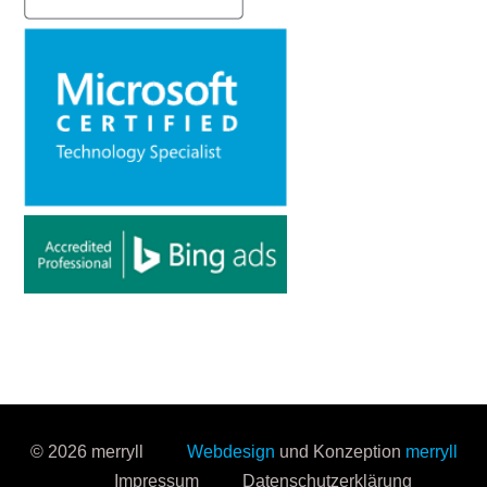
© 2026 merryll
Webdesign
und Konzeption
merryll
Impressum
Datenschutzerklärung