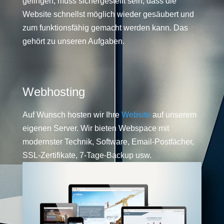
gelingen, muss sichergestellt sein, dass die
Website schnellst möglich wieder gesäubert und
zum funktionsfähig gemacht werden kann. Das
gehört zu unseren Aufgaben.
Webhosting
Auf Wunsch hosten wir Ihre
Website
auf unserem
eigenen Server. Wir bieten Webspace mit
modernster Technik, Software, Email-Postfächer,
SSL-Zertifikate, 7-Tage-Backup usw.