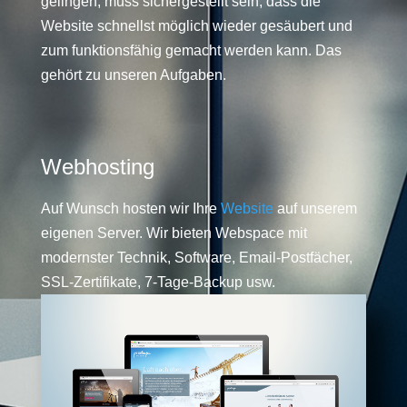
gelingen, muss sichergestellt sein, dass die
Website schnellst möglich wieder gesäubert und
zum funktionsfähig gemacht werden kann. Das
gehört zu unseren Aufgaben.
Webhosting
Auf Wunsch hosten wir Ihre
Website
auf unserem
eigenen Server. Wir bieten Webspace mit
modernster Technik, Software, Email-Postfächer,
SSL-Zertifikate, 7-Tage-Backup usw.