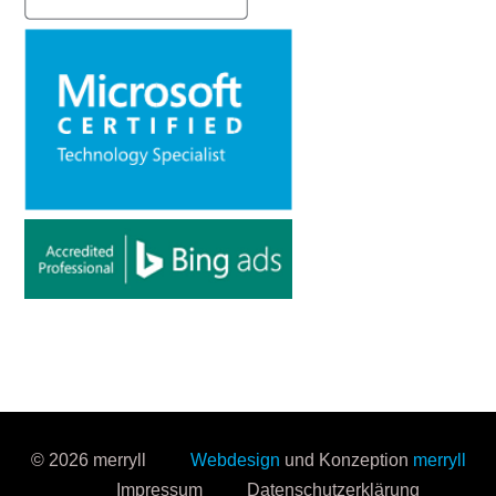
© 2026 merryll
Webdesign
und Konzeption
merryll
Impressum
Datenschutzerklärung